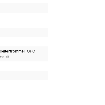
toleitertrommel, OPC-
elkit