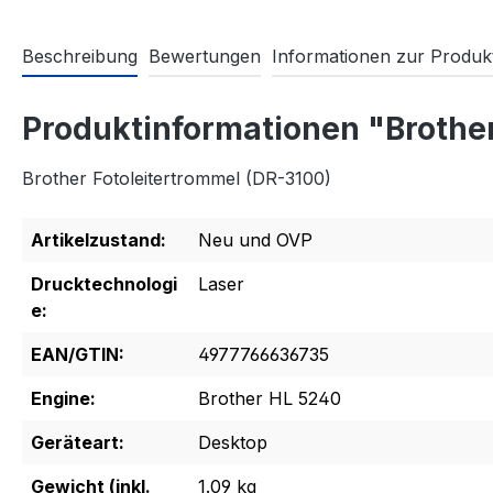
Beschreibung
Bewertungen
Informationen zur Produkt
Produktinformationen "Brother
Brother Fotoleitertrommel (DR-3100)
Artikelzustand:
Neu und OVP
Drucktechnologi
Laser
e:
EAN/GTIN:
4977766636735
Engine:
Brother HL 5240
Geräteart:
Desktop
Gewicht (inkl.
1.09 kg