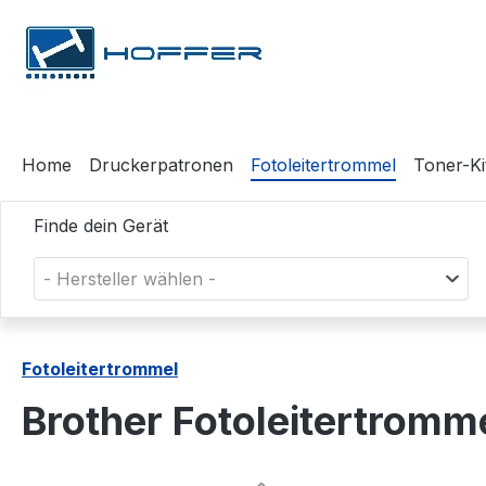
m Hauptinhalt springen
Zur Suche springen
Zur Hauptnavigation springen
Home
Druckerpatronen
Fotoleitertrommel
Toner-Ki
Finde dein Gerät
- Hersteller wählen -
Fotoleitertrommel
Brother Fotoleitertromm