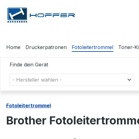
m Hauptinhalt springen
Zur Suche springen
Zur Hauptnavigation springen
Home
Druckerpatronen
Fotoleitertrommel
Toner-Ki
Finde dein Gerät
- Hersteller wählen -
Fotoleitertrommel
Brother Fotoleitertrom