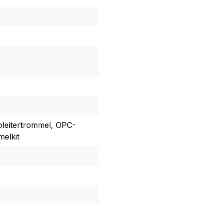
toleitertrommel, OPC-
elkit