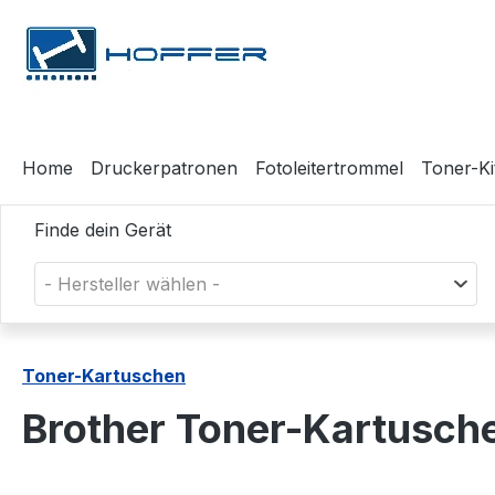
m Hauptinhalt springen
Zur Suche springen
Zur Hauptnavigation springen
Home
Druckerpatronen
Fotoleitertrommel
Toner-Ki
Finde dein Gerät
- Hersteller wählen -
Toner-Kartuschen
Brother Toner-Kartusch