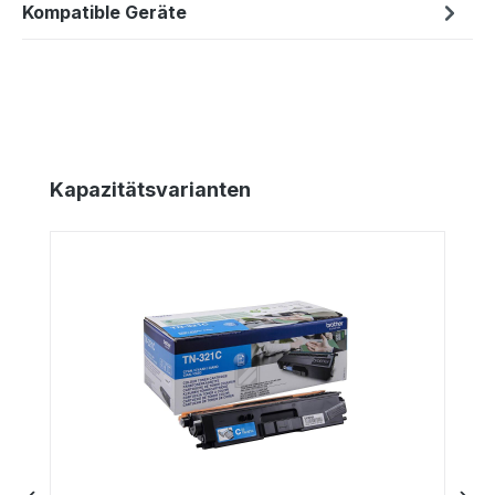
Kompatible Geräte
Produktgalerie überspringen
Kapazitätsvarianten