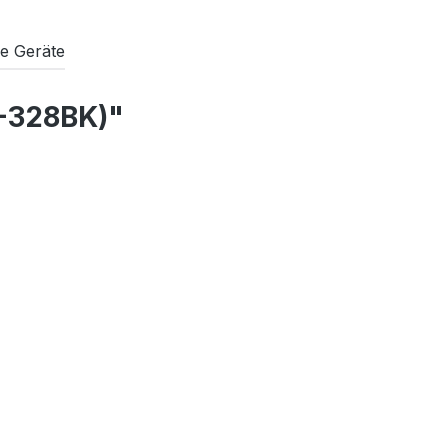
e Geräte
N-328BK)"