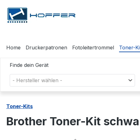
m Hauptinhalt springen
Zur Suche springen
Zur Hauptnavigation springen
Home
Druckerpatronen
Fotoleitertrommel
Toner-Ki
Finde dein Gerät
- Hersteller wählen -
Toner-Kits
Brother Toner-Kit schw