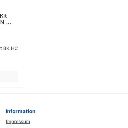
Kit
TN-
it BK HC
Information
Impressum