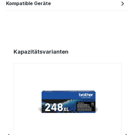
Kompatible Geräte
Produktgalerie überspringen
Kapazitätsvarianten