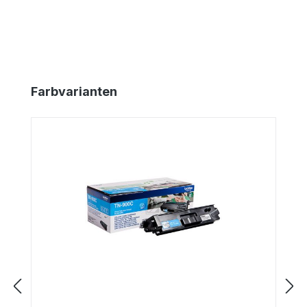
Produktgalerie überspringen
Farbvarianten