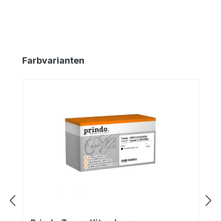
Produktgalerie überspringen
Farbvarianten