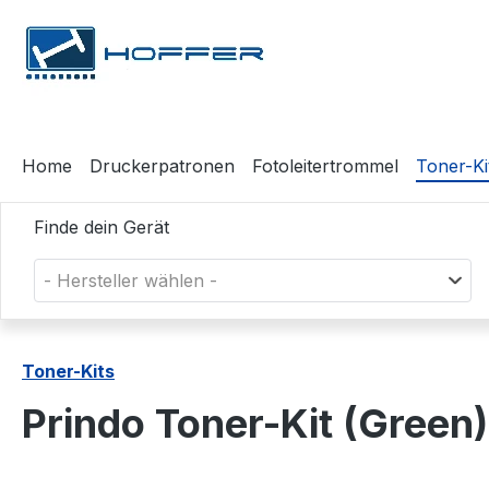
m Hauptinhalt springen
Zur Suche springen
Zur Hauptnavigation springen
Home
Druckerpatronen
Fotoleitertrommel
Toner-Ki
Finde dein Gerät
- Hersteller wählen -
Toner-Kits
Prindo Toner-Kit (Gre