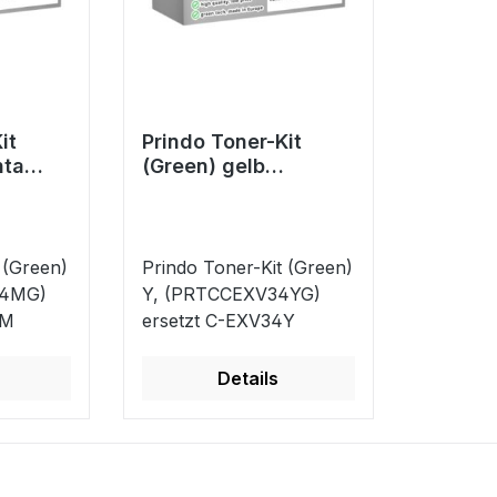
it
Prindo Toner-Kit
nta
(Green) gelb
MG)
(PRTCCEXV34YG)
V34M
ersetzt C-EXV34Y
 (Green)
Prindo Toner-Kit (Green)
34MG)
Y, (PRTCCEXV34YG)
4M
ersetzt C-EXV34Y
Details