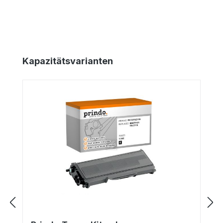
Produktgalerie überspringen
Kapazitätsvarianten