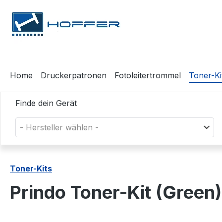
m Hauptinhalt springen
Zur Suche springen
Zur Hauptnavigation springen
Home
Druckerpatronen
Fotoleitertrommel
Toner-Ki
Finde dein Gerät
- Hersteller wählen -
Toner-Kits
Prindo Toner-Kit (Gree