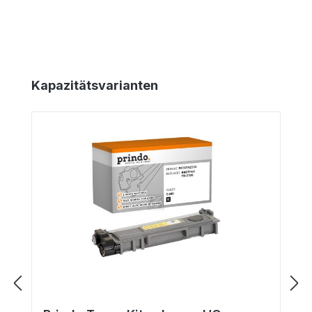
Produktgalerie überspringen
Kapazitätsvarianten