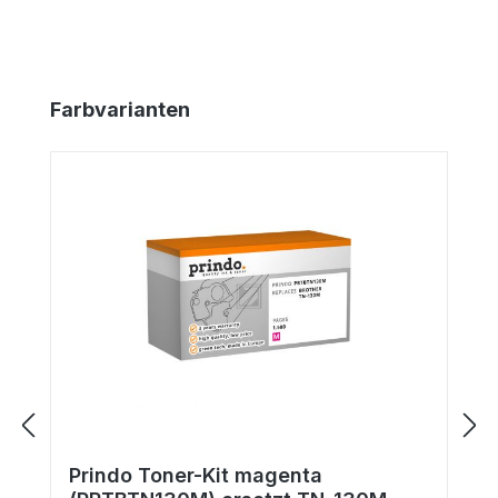
Produktgalerie überspringen
Farbvarianten
Prindo Toner-Kit magenta