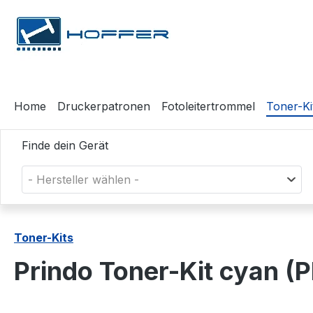
m Hauptinhalt springen
Zur Suche springen
Zur Hauptnavigation springen
Home
Druckerpatronen
Fotoleitertrommel
Toner-Ki
Finde dein Gerät
- Hersteller wählen -
Toner-Kits
Prindo Toner-Kit cyan (