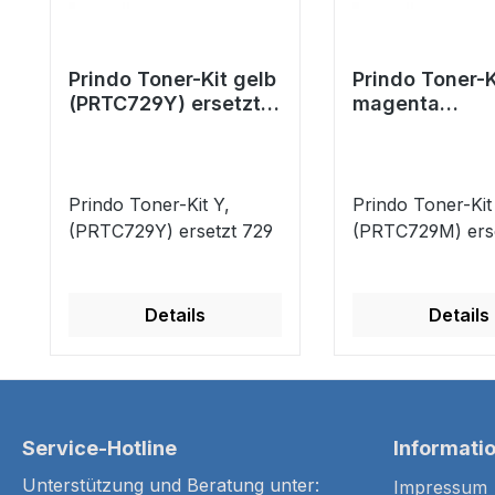
Prindo Toner-Kit gelb
Prindo Toner-K
(PRTC729Y) ersetzt
magenta
729
(PRTC729M) er
729
Prindo Toner-Kit Y,
Prindo Toner-Kit
(PRTC729Y) ersetzt 729
(PRTC729M) erse
Details
Details
Service-Hotline
Informati
Unterstützung und Beratung unter:
Impressum