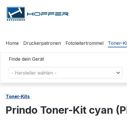
m Hauptinhalt springen
Zur Suche springen
Zur Hauptnavigation springen
Home
Druckerpatronen
Fotoleitertrommel
Toner-Ki
Finde dein Gerät
- Hersteller wählen -
Toner-Kits
Prindo Toner-Kit cyan