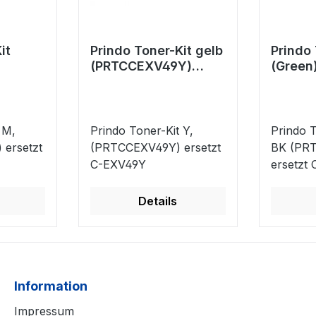
it
Prindo Toner-Kit gelb
Prindo 
(PRTCCEXV49Y)
(Green
M)
ersetzt C-EXV49Y
(PRTC
V49M
ersetz
 M,
Prindo Toner-Kit Y,
Prindo T
ersetzt
(PRTCCEXV49Y) ersetzt
BK (PR
C-EXV49Y
ersetzt
Details
Information
Impressum