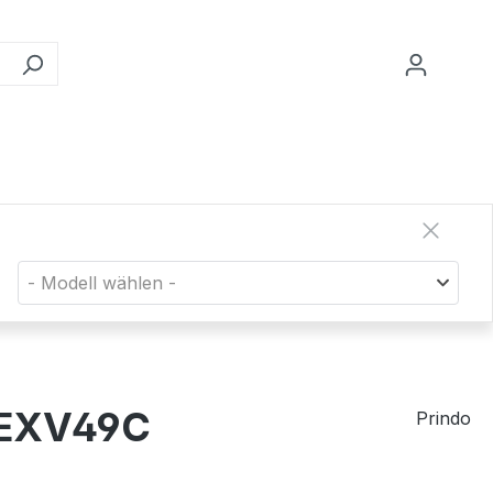
- Modell wählen -
C-EXV49C
Prindo