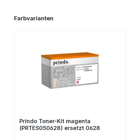
Produktgalerie überspringen
Farbvarianten
Prindo Toner-Kit magenta
(PRTES050628) ersetzt 0628