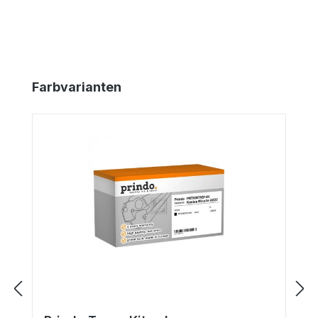
Produktgalerie überspringen
Farbvarianten