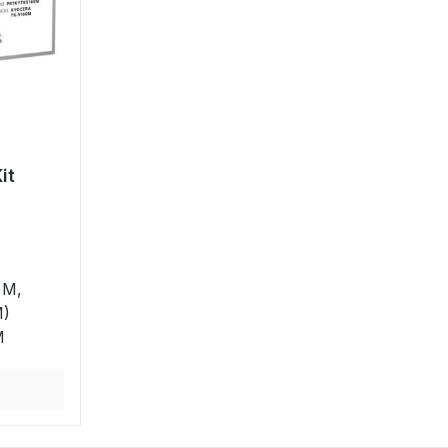
it
0M)
60M
 M,
)
M