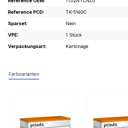
Reference OEM:
1T02NTCNL0
Reference PCD:
TK-5160C
Sparset:
Nein
VPE:
1 Stück
Verpackungsart:
Kartonage
Farbvarianten
Produktgalerie überspringen