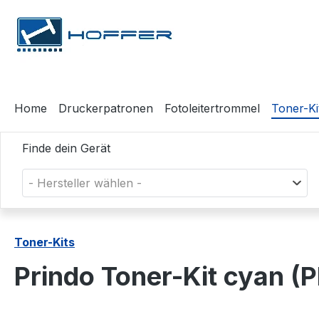
m Hauptinhalt springen
Zur Suche springen
Zur Hauptnavigation springen
Home
Druckerpatronen
Fotoleitertrommel
Toner-Ki
Finde dein Gerät
- Hersteller wählen -
Toner-Kits
Prindo Toner-Kit cyan 