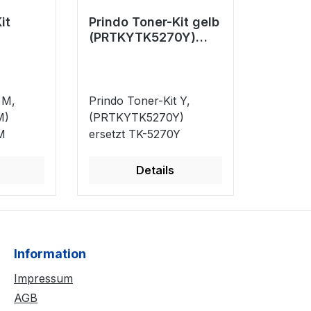
it
Prindo Toner-Kit gelb
(PRTKYTK5270Y)
0M)
ersetzt TK-5270Y
70M
 M,
Prindo Toner-Kit Y,
M)
(PRTKYTK5270Y)
M
ersetzt TK-5270Y
Details
Information
Impressum
AGB