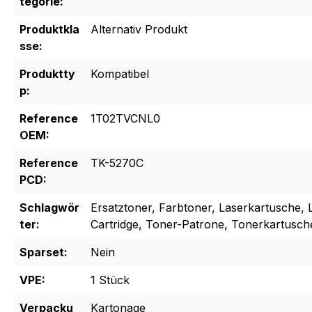
tegorie:
Produktkla
Alternativ Produkt
sse:
Produktty
Kompatibel
p:
Reference
1T02TVCNL0
OEM:
Reference
TK-5270C
PCD:
Schlagwör
Ersatztoner, Farbtoner, Laserkartusche, 
ter:
Cartridge, Toner-Patrone, Tonerkartusch
Sparset:
Nein
VPE:
1 Stück
Verpacku
Kartonage