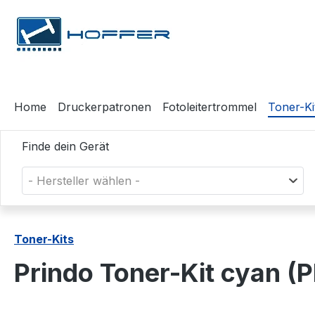
m Hauptinhalt springen
Zur Suche springen
Zur Hauptnavigation springen
Home
Druckerpatronen
Fotoleitertrommel
Toner-Ki
Finde dein Gerät
- Hersteller wählen -
Toner-Kits
Prindo Toner-Kit cyan 