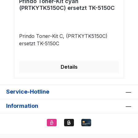
Prindo Toner-Kit cyan
(PRTKYTK5150C) ersetzt TK-5150C
Prindo Toner-Kit C, (PRTKYTK5150C)
ersetzt TK-5150C
Details
Service-Hotline
Information