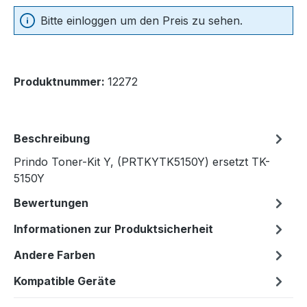
Bitte einloggen um den Preis zu sehen.
Produktnummer:
12272
Beschreibung
Prindo Toner-Kit Y, (PRTKYTK5150Y) ersetzt TK-
5150Y
Bewertungen
Informationen zur Produktsicherheit
Andere Farben
Kompatible Geräte