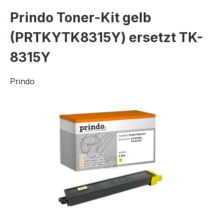
Prindo Toner-Kit gelb
(PRTKYTK8315Y) ersetzt TK-
8315Y
Prindo
Bildergalerie überspringen