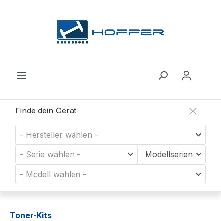
Zum Hauptinhalt springen
Finde dein Gerät
- Hersteller wählen -
- Serie wählen -
Modellserien
- Modell wählen -
Toner-Kits