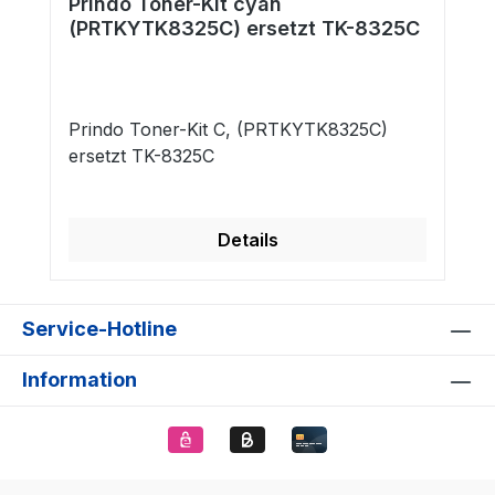
Prindo Toner-Kit cyan
(PRTKYTK8325C) ersetzt TK-8325C
Prindo Toner-Kit C, (PRTKYTK8325C)
ersetzt TK-8325C
Details
Service-Hotline
Information