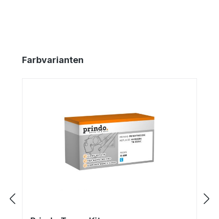
Produktgalerie überspringen
Farbvarianten