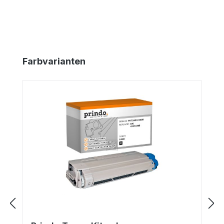
Produktgalerie überspringen
Farbvarianten