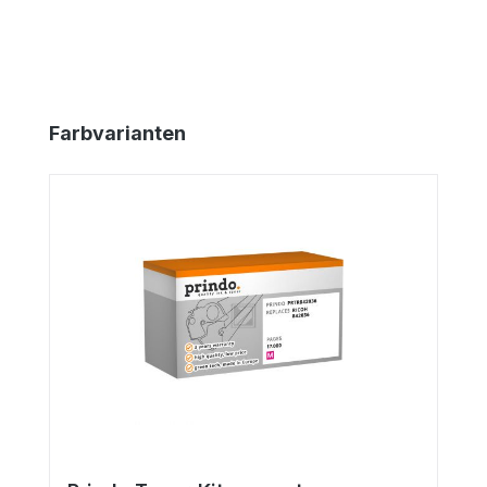
Produktgalerie überspringen
Farbvarianten