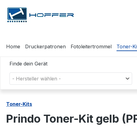
m Hauptinhalt springen
Zur Suche springen
Zur Hauptnavigation springen
Home
Druckerpatronen
Fotoleitertrommel
Toner-Ki
Finde dein Gerät
- Hersteller wählen -
Toner-Kits
Prindo Toner-Kit gelb 