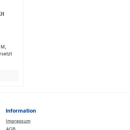
it
1
 M,
setzt
Information
Impressum
AGB