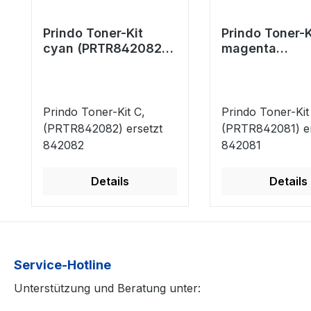
Prindo Toner-Kit
Prindo Toner-K
cyan (PRTR842082)
magenta
ersetzt 842082
(PRTR842081)
ersetzt 84208
Prindo Toner-Kit C,
Prindo Toner-Kit
(PRTR842082) ersetzt
(PRTR842081) er
842082
842081
Details
Details
Service-Hotline
Unterstützung und Beratung unter: