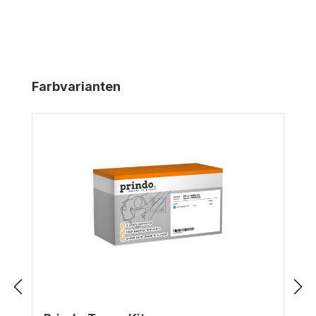
Produktgalerie überspringen
Farbvarianten