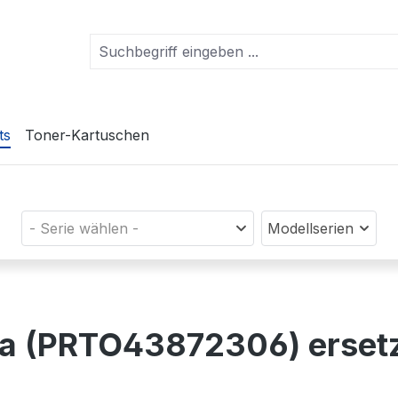
ts
Toner-Kartuschen
- Serie wählen -
Modellserien
nta (PRTO43872306) erse