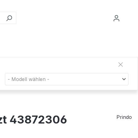
- Modell wählen -
tzt 43872306
Prindo