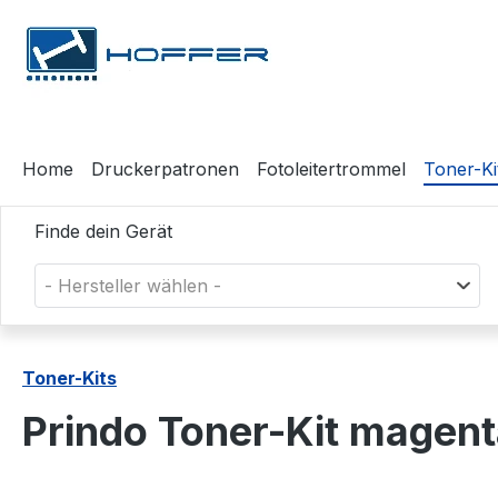
m Hauptinhalt springen
Zur Suche springen
Zur Hauptnavigation springen
Home
Druckerpatronen
Fotoleitertrommel
Toner-Ki
Finde dein Gerät
- Hersteller wählen -
Toner-Kits
Prindo Toner-Kit mage