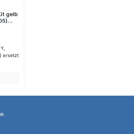
it gelb
05)
2305
 Y,
 ersetzt
on