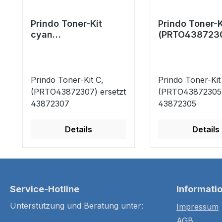
Prindo Toner-Kit
Prindo Toner-K
cyan
(PRTO438723
(PRTO43872307)
ersetzt 4387
ersetzt 43872307
Prindo Toner-Kit C,
Prindo Toner-Kit
(PRTO43872307) ersetzt
(PRTO43872305)
43872307
43872305
Details
Details
Service-Hotline
Informati
Unterstützung und Beratung unter:
Impressum
AGB