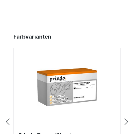
Produktgalerie überspringen
Farbvarianten