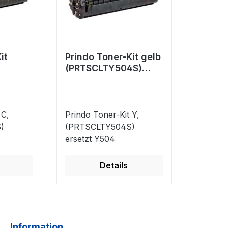
it
Prindo Toner-Kit gelb
(PRTSCLTY504S)
S)
ersetzt Y504
 C,
Prindo Toner-Kit Y,
)
(PRTSCLTY504S)
ersetzt Y504
Details
Information