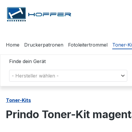
m Hauptinhalt springen
Zur Suche springen
Zur Hauptnavigation springen
Home
Druckerpatronen
Fotoleitertrommel
Toner-Ki
Finde dein Gerät
- Hersteller wählen -
Toner-Kits
Prindo Toner-Kit mage