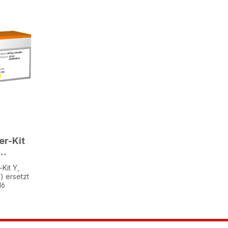
er-Kit
100Y)
Kit Y,
3010016
 ersetzt
16