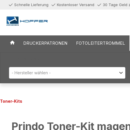
Schnelle Lieferung
Kostenloser Versand
30 Tage Geld 
 Hauptinhalt springen
Zur Suche springen
Zur Hauptnavigation springen
DRUCKERPATRONEN
FOTOLEITERTROMMEL
Finde dein Gerät
- Hersteller wählen -
Toner-Kits
Prindo Toner-Kit mag