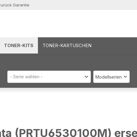
zurück Garantie
TONER-KITS
TONER-KARTUSCHEN
- Serie wählen -
Modellserien
enta (PRTU6530100M) ers