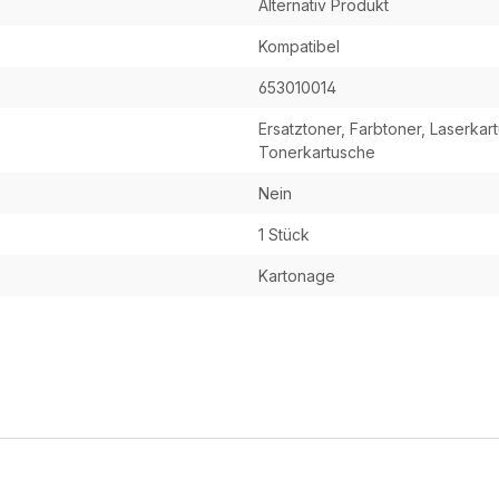
Alternativ Produkt
Kompatibel
653010014
Ersatztoner, Farbtoner, Laserkar
Tonerkartusche
Nein
1 Stück
Kartonage