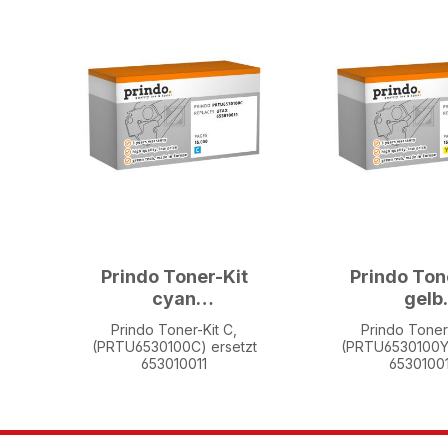
Prindo Toner-Kit
Prindo Ton
cyan
gelb
(PRTU6530100C)
(PRTU6530
Prindo Toner-Kit C,
Prindo Toner-
ersetzt 653010011
ersetzt 65
(PRTU6530100C) ersetzt
(PRTU6530100Y)
653010011
6530100