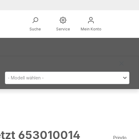
Suche
Service
Mein Konto
- Modell wählen -
etzt 653010014
Prindo