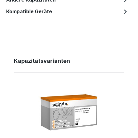
Kompatible Geräte
Produktgalerie überspringen
Kapazitätsvarianten