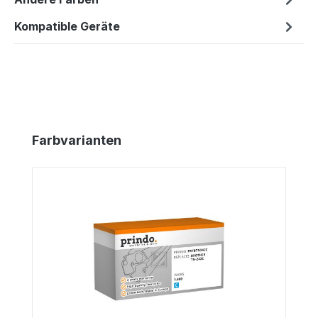
Kompatible Geräte
Produktgalerie überspringen
Farbvarianten