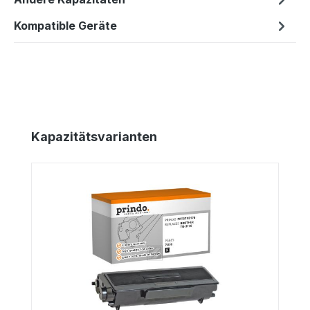
Kompatible Geräte
Produktgalerie überspringen
Kapazitätsvarianten