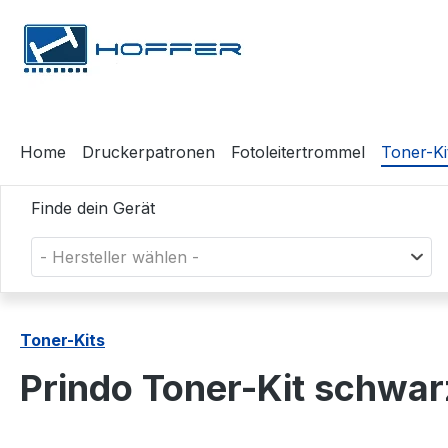
m Hauptinhalt springen
Zur Suche springen
Zur Hauptnavigation springen
Home
Druckerpatronen
Fotoleitertrommel
Toner-Ki
Finde dein Gerät
- Hersteller wählen -
Toner-Kits
Prindo Toner-Kit schwa