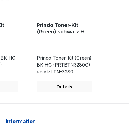
it
Prindo Toner-Kit
(Green) schwarz HC
XL)
(PRTBTN3280G)
80
ersetzt TN-3280
t BK HC
Prindo Toner-Kit (Green)
)
BK HC (PRTBTN3280G)
ersetzt TN-3280
Details
Information