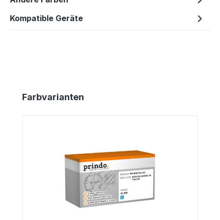
Kompatible Geräte
Produktgalerie überspringen
Farbvarianten