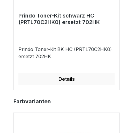
Prindo Toner-Kit schwarz HC
(PRTL70C2HK0) ersetzt 702HK
Prindo Toner-Kit BK HC (PRTL70C2HK0)
ersetzt 702HK
Details
Produktgalerie überspringen
Farbvarianten