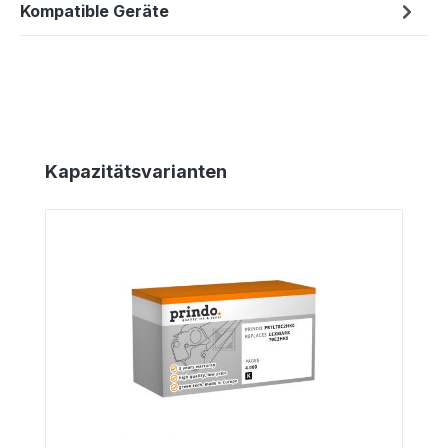
Kompatible Geräte
Produktgalerie überspringen
Kapazitätsvarianten