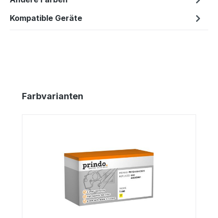
Kompatible Geräte
Produktgalerie überspringen
Farbvarianten