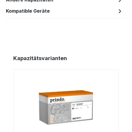
Kompatible Geräte
Produktgalerie überspringen
Kapazitätsvarianten