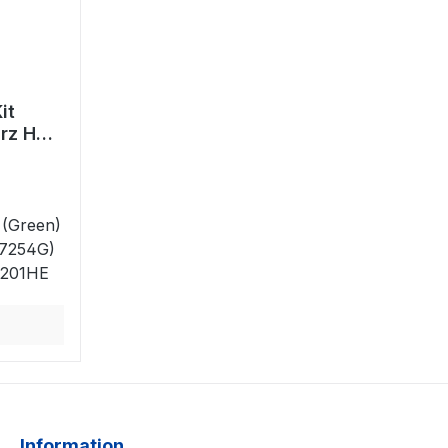
it
rz HC
G)
 (Green)
7254G)
P201HE
Information