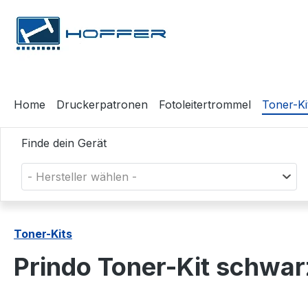
m Hauptinhalt springen
Zur Suche springen
Zur Hauptnavigation springen
Home
Druckerpatronen
Fotoleitertrommel
Toner-Ki
Finde dein Gerät
- Hersteller wählen -
Toner-Kits
Prindo Toner-Kit schwa