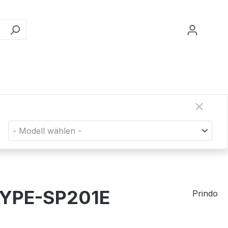
- Modell wählen -
 TYPE-SP201E
Prindo