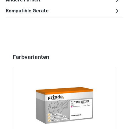
Kompatible Geräte
Produktgalerie überspringen
Farbvarianten