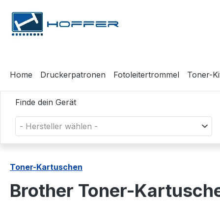
m Hauptinhalt springen
Zur Suche springen
Zur Hauptnavigation springen
Home
Druckerpatronen
Fotoleitertrommel
Toner-Ki
Finde dein Gerät
- Hersteller wählen -
Toner-Kartuschen
Brother Toner-Kartusch