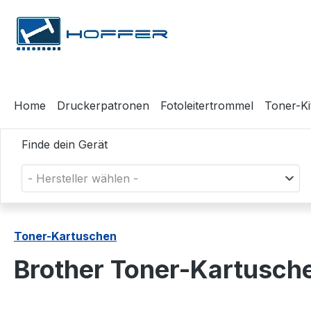
m Hauptinhalt springen
Zur Suche springen
Zur Hauptnavigation springen
Home
Druckerpatronen
Fotoleitertrommel
Toner-Ki
Finde dein Gerät
- Hersteller wählen -
Toner-Kartuschen
Brother Toner-Kartusch