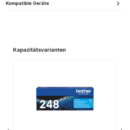
Kompatible Geräte
Produktgalerie überspringen
Kapazitätsvarianten