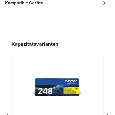
Kompatible Geräte
Produktgalerie überspringen
Kapazitätsvarianten