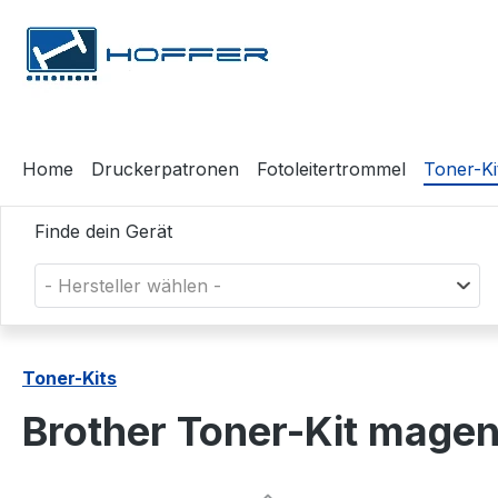
m Hauptinhalt springen
Zur Suche springen
Zur Hauptnavigation springen
Home
Druckerpatronen
Fotoleitertrommel
Toner-Ki
Finde dein Gerät
- Hersteller wählen -
Toner-Kits
Brother Toner-Kit mage