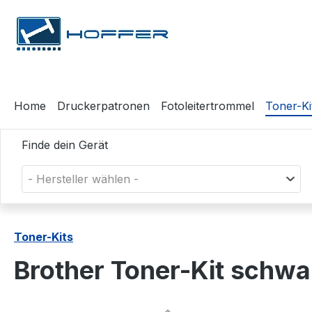
m Hauptinhalt springen
Zur Suche springen
Zur Hauptnavigation springen
Home
Druckerpatronen
Fotoleitertrommel
Toner-Ki
Finde dein Gerät
- Hersteller wählen -
Toner-Kits
Brother Toner-Kit schw