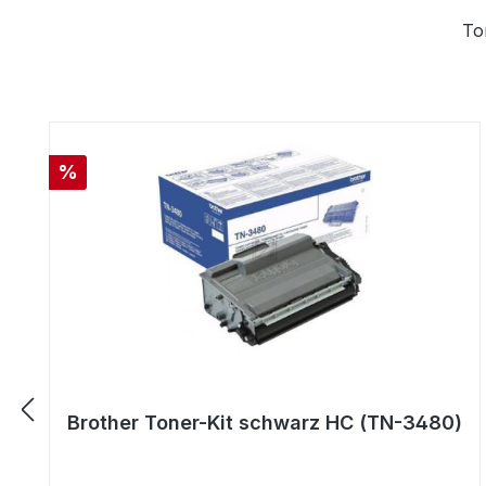
To
Produktgalerie überspringen
Rabatt
%
Brother Toner-Kit schwarz HC (TN-3480)