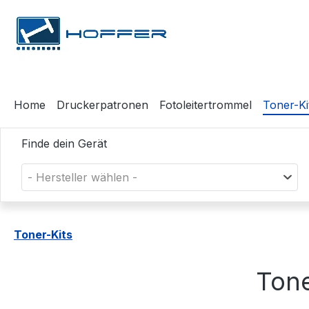
m Hauptinhalt springen
Zur Suche springen
Zur Hauptnavigation springen
Home
Druckerpatronen
Fotoleitertrommel
Toner-Ki
Finde dein Gerät
- Hersteller wählen -
Toner-Kits
Tone