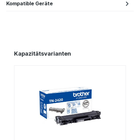
Kompatible Geräte
Produktgalerie überspringen
Kapazitätsvarianten