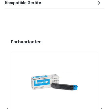
Kompatible Geräte
Produktgalerie überspringen
Farbvarianten