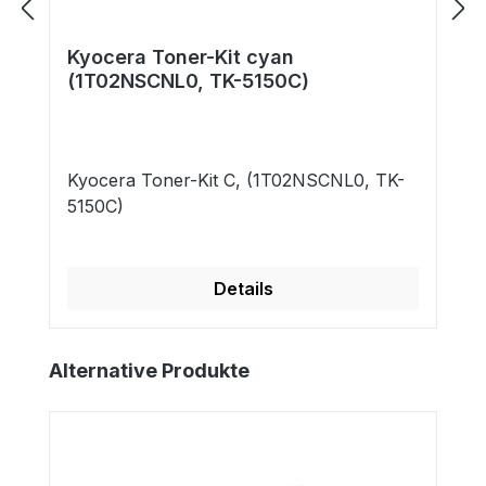
Kyocera Toner-Kit cyan
(1T02NSCNL0, TK-5150C)
Kyocera Toner-Kit C, (1T02NSCNL0, TK-
5150C)
Details
Produktgalerie überspringen
Alternative Produkte