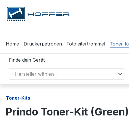
m Hauptinhalt springen
Zur Suche springen
Zur Hauptnavigation springen
Home
Druckerpatronen
Fotoleitertrommel
Toner-Ki
Finde dein Gerät
- Hersteller wählen -
Toner-Kits
Prindo Toner-Kit (Gree